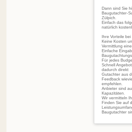
Dann sind Sie hi
Baugutachter-Su
Zülpich.
Einfach das folg
natürlich
kostenl
Ihre Vorteile be
Keine Kosten un
Vermittlung ein
Einfache Eingab
Baugutachtungs
Für jedes Budge
Schnell Angebot
dadurch direkt
Gutachter aus de
Feedback wievie
empfehlen.
Anbieter sind au
Kapazitäten.
Wir vermitteln 
Finden Sie auf 
Leistungsumfan
Baugutachter si