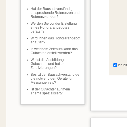
Hat der Bausachverständige
entsprechende Referenzen und
Referenzkunden?
Werden Sie vor der Erstellung
eines Honorarangebotes
beraten?
Wird Ihnen das Honorarangebot
erläutert?
In welchem Zeitraum kann das
Gutachten erstellt werden?
Wir ist die Ausbildung des
Gutachters und hat er
Ich b
Zertifizierungen?
Besitzt der Bausachverständige
die notwendigen Geräte für
Messungen etc?
Ist der Gutachter auf mein
Thema spezialisiert?
Hier finden Sie