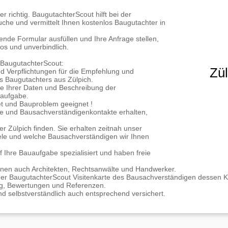
er richtig. BaugutachterScout hilft bei der
che und vermittelt Ihnen kostenlos Baugutachter in
ende Formular ausfüllen und Ihre Anfrage stellen,
os und unverbindlich.
i BaugutachterScout:
Zül
d Verpflichtungen für die Empfehlung und
es Baugutachters aus Zülpich.
e Ihrer Daten und Beschreibung der
aufgabe.
t und Bauproblem geeignet !
e und Bausachverständigenkontakte erhalten,
r Zülpich finden. Sie erhalten zeitnah unser
le und welche Bausachverständigen wir Ihnen
f Ihre Bauaufgabe spezialisiert und haben freie
Ihnen auch Architekten, Rechtsanwälte und Handwerker.
der BaugutachterScout Visitenkarte des Bausachverständigen dessen K
g, Bewertungen und Referenzen.
nd selbstverständlich auch entsprechend versichert.