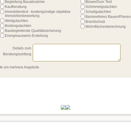
Begleitung Bauabnahme
BlowerDoor Test
Kaufberatung
Schimmelgutachten
Immobilientest - kostengünstige objektive 
Schallgutachten
Immobilienbewertung
Barrierefreies Bauen/Planen
Wertgutachten
Brandschutz
Bodengutachten
Wohnflächenberechnung
Baubegleitende Qualitätssicherung
Energieausweis-Erstellung
Details zum
Beratungsumfang
itte um mehrere Angebote 
weiter
 Baugutachter in Zülpich