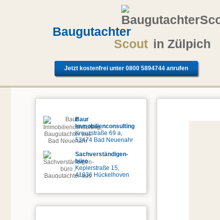
Baugutachter
Scout
in Zülpich
Jetzt kostenfrei unter 0800 5894744 anrufen
Baugutachter in der Umgebung von Zülpich
Kostenlose Anfr
Baur
Immobilienconsulting
Kreuzstraße 69 a,
53474 Bad Neuenahr
Sachverständigen-
büro
Keplerstraße 15,
41836 Hückelhoven
Checkliste Zülpich