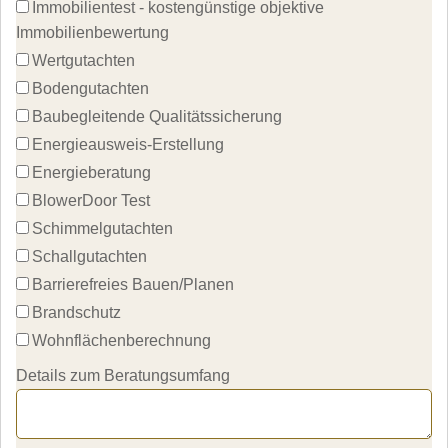
Immobilientest - kostengünstige objektive 
Immobilienbewertung
Wertgutachten
Bodengutachten
Baubegleitende Qualitätssicherung
Energieausweis-Erstellung
Energieberatung
BlowerDoor Test
Schimmelgutachten
Schallgutachten
Barrierefreies Bauen/Planen
Brandschutz
Wohnflächenberechnung
Details zum Beratungsumfang