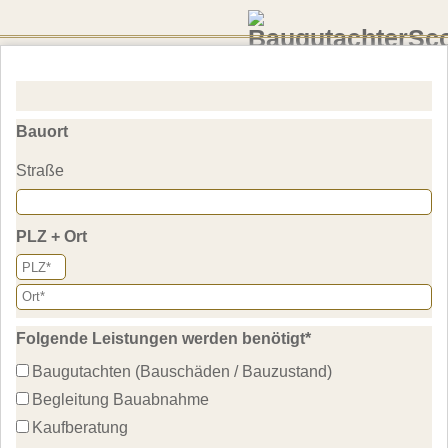
Baugutachter
Kostenlose Anfrage stellen
Scout
in Rade
Bauort
Jetzt kostenfrei unter 0800 5894744 anrufen
Straße
PLZ + Ort
Folgende Leistungen werden benötigt
*
Baugutachten (Bauschäden / Bauzustand)
Begleitung Bauabnahme
Kaufberatung