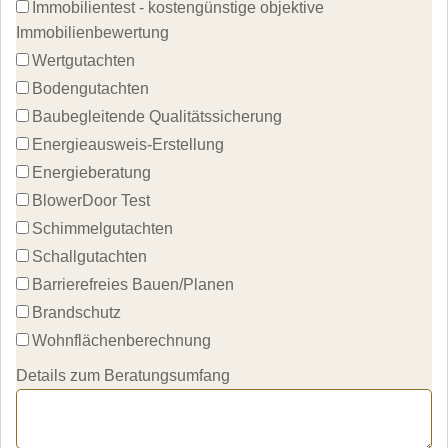
Immobilientest - kostengünstige objektive 
Immobilienbewertung
Wertgutachten
Bodengutachten
Baubegleitende Qualitätssicherung
Energieausweis-Erstellung
Energieberatung
BlowerDoor Test
Schimmelgutachten
Schallgutachten
Barrierefreies Bauen/Planen
Brandschutz
Wohnflächenberechnung
Details zum Beratungsumfang