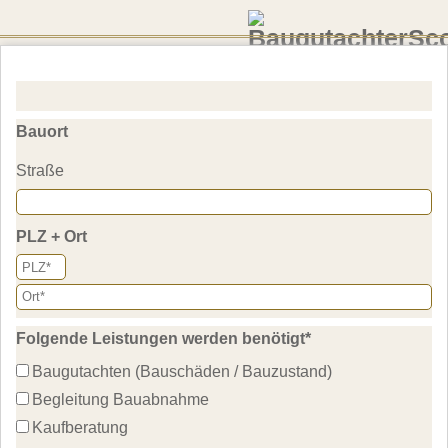
Baugutachter
Kostenlose Anfrage stellen
Scout
in Monh
Bauort
Jetzt kostenfrei unter 0800 5894744 anrufen
Straße
PLZ + Ort
Folgende Leistungen werden benötigt
*
Baugutachten (Bauschäden / Bauzustand)
Begleitung Bauabnahme
Kaufberatung