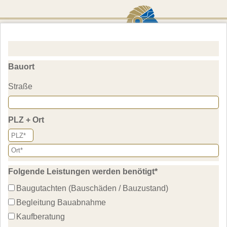
Baugutachter
Kostenlose Anfrage stellen
Scout
in Drenst
Bauort
Jetzt kostenfrei unter 0800 5894744 anrufen
Straße
PLZ + Ort
Folgende Leistungen werden benötigt
*
Baugutachten (Bauschäden / Bauzustand)
Begleitung Bauabnahme
Kaufberatung