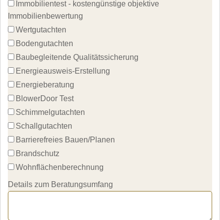
Immobilientest - kostengünstige objektive 
Immobilienbewertung
Wertgutachten
Bodengutachten
Baubegleitende Qualitätssicherung
Energieausweis-Erstellung
Energieberatung
BlowerDoor Test
Schimmelgutachten
Schallgutachten
Barrierefreies Bauen/Planen
Brandschutz
Wohnflächenberechnung
Details zum Beratungsumfang